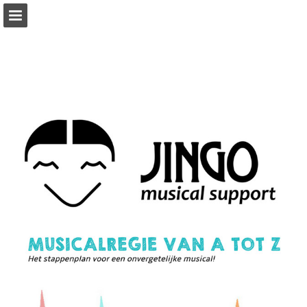
Pagina overzicht
Download PDF
Publicatie rapporteren
Mogelijk gemaakt door Publitas