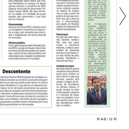
4-5
/
16