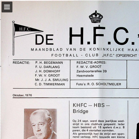
konhfc.nl
Pagina overzicht
Download PDF
Zoeken
Publicatie rapporteren