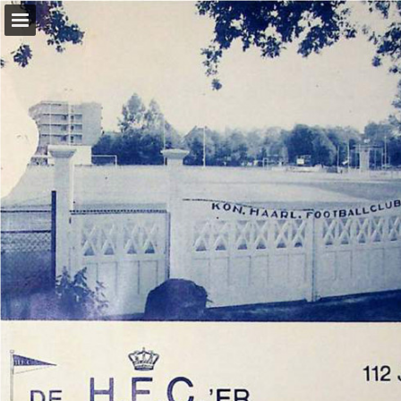
konhfc.nl
Pagina overzicht
Download PDF
Zoeken
Publicatie rapporteren