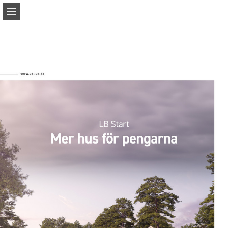
lbhus.se
Sidöversikt
Ladda ner PDF
Rapportera publicering