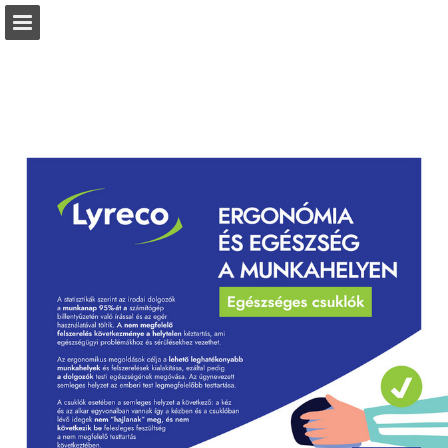
Oldal áttekintése
Letöltés PDF
Keresés
Jelentés közzététele