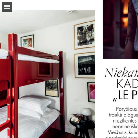
Tinklalapio apžvalga
Atsisiųsti PDF
Pranešimo paskelbimas
Turn your PDFs into beautiful, online publications
for free.