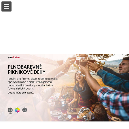
Náhled stránky
Celá obrazovka
Stáhnout PDF
Hledat
Moje oblíbené