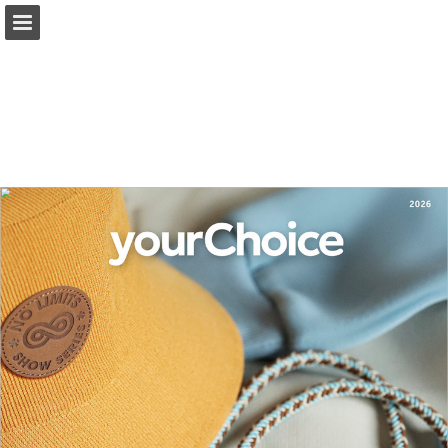
Náhled stránky
Celá obrazovka
Stáhnout PDF
Hledat
Moje oblíbené