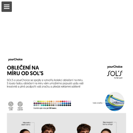
Náhled stránky
Celá obrazovka
Stáhnout PDF
Hledat
Moje oblíbené