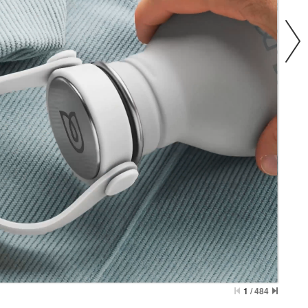
1
/
484