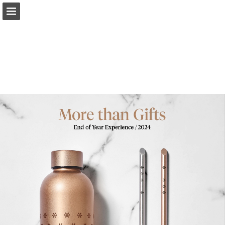
Vista previa de páginas
Pantalla completa
Descargar PDF
Buscar
Mis favoritos