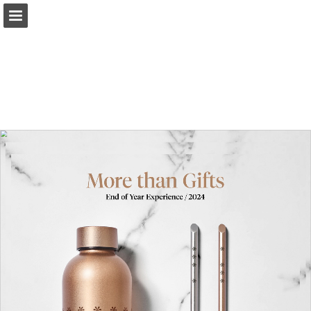
Aperçu des pages
Plein écran
Télécharger le PDF
Rechercher
Mes favoris