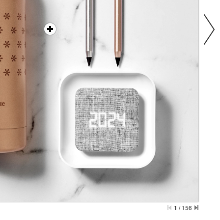
1
/
156