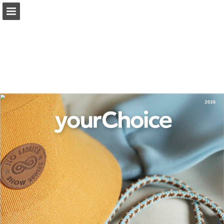
Przegląd strony
Pełny ekran
Pobierz plik PDF
Wyszukiwanie
Moje ulubione