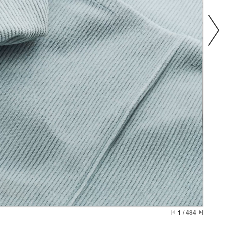
1
/
484