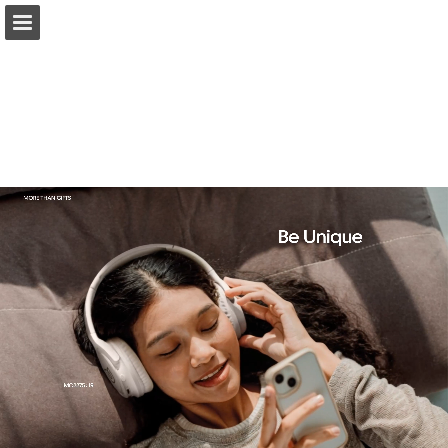
Przegląd strony
Pełny ekran
Pobierz plik PDF
Wyszukiwanie
Moje ulubione