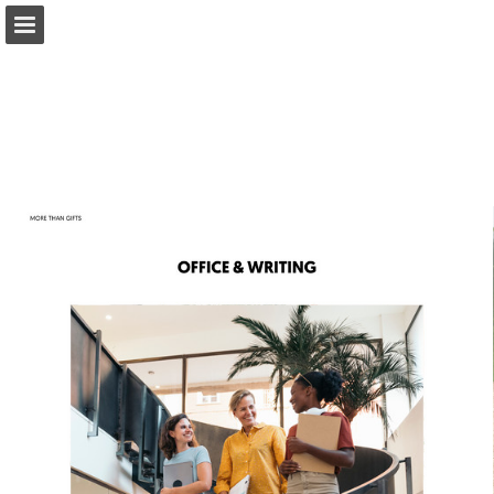
Page overview
Full screen
Download as PDF
Search
My favorites