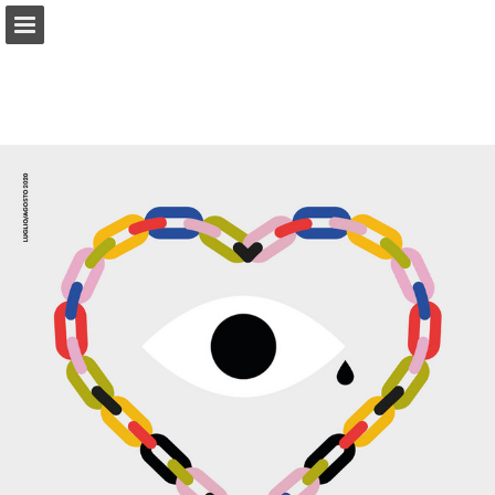
Panoramica pagine
Scarica il PDF
Segnala la pubblicazione
Offerto da Publitas