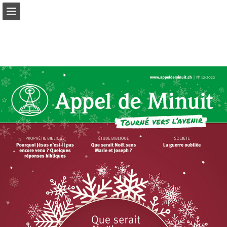
mnr.ch
Seitenübersicht
PDF herunterladen
Suchen
Datenschutzerklärung anzeigen
Publikation melden