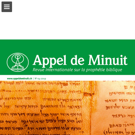
mnr.ch
Seitenübersicht
PDF herunterladen
Suchen
Datenschutzerklärung anzeigen
Publikation melden