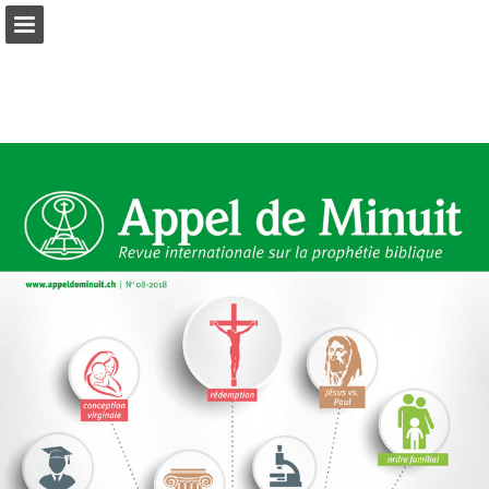
mnr.ch
Seitenübersicht
PDF herunterladen
Suchen
Datenschutzerklärung anzeigen
Publikation melden