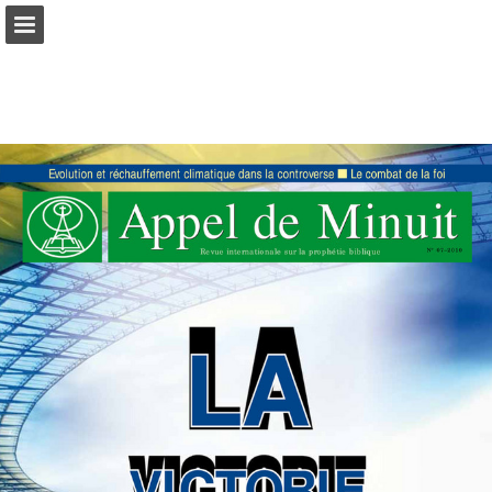
mnr.ch
Seitenübersicht
PDF herunterladen
Suchen
Datenschutzerklärung anzeigen
Publikation melden