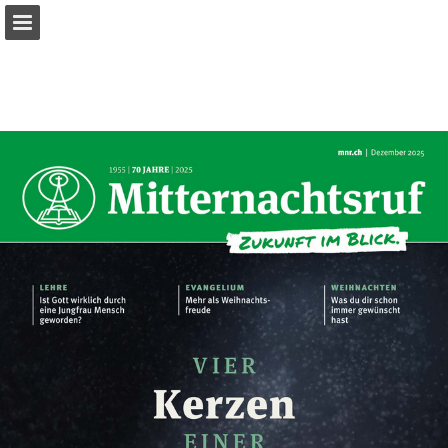
mnr.ch
Seitenübersicht
PDF herunterladen
Suchen
Datenschutzerklärung anzeigen
Publikation melden