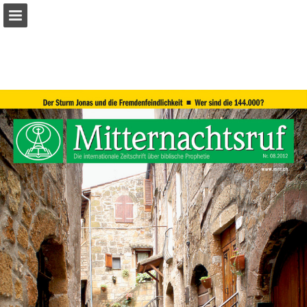
mnr.ch
Seitenübersicht
PDF herunterladen
Suchen
Datenschutzerklärung anzeigen
Publikation melden