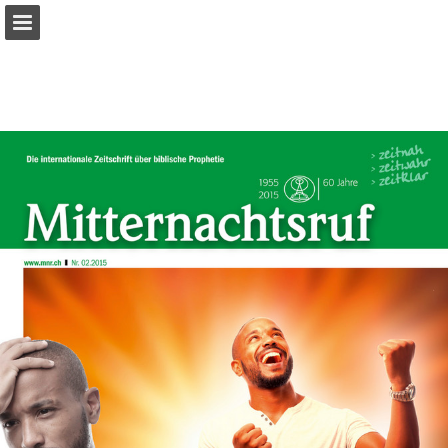
mnr.ch
Seitenübersicht
PDF herunterladen
Suchen
Datenschutzerklärung anzeigen
Publikation melden