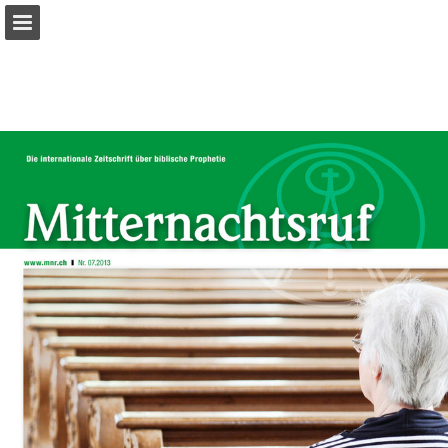
mnr.ch
Seitenübersicht
PDF herunterladen
Suchen
Datenschutzerklärung anzeigen
Publikation melden