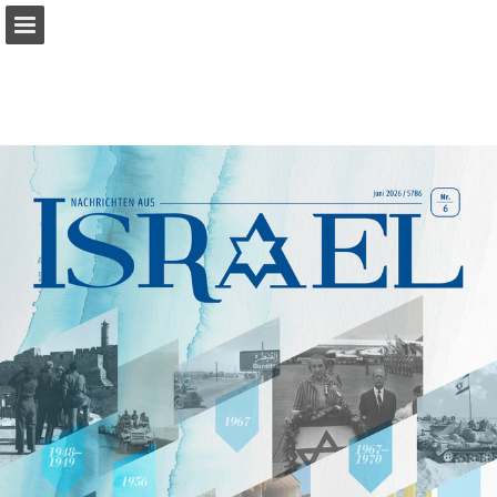
mnr.ch
Seitenübersicht
PDF herunterladen
Suchen
Datenschutzerklärung anzeigen
Publikation melden