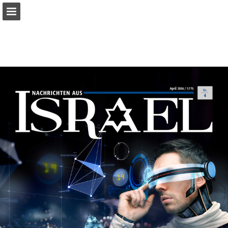
mnr.ch
Seitenübersicht
PDF herunterladen
Suchen
Datenschutzerklärung anzeigen
Publikation melden