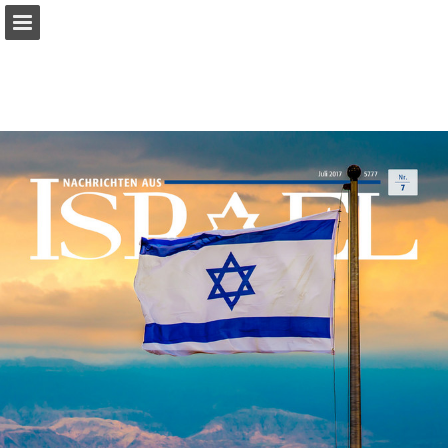
mnr.ch
Seitenübersicht
PDF herunterladen
Suchen
Datenschutzerklärung anzeigen
Publikation melden