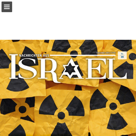
mnr.ch
Seitenübersicht
PDF herunterladen
Suchen
Datenschutzerklärung anzeigen
Publikation melden