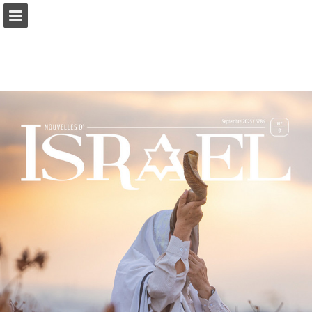
mnr.ch
Seitenübersicht
PDF herunterladen
Suchen
Datenschutzerklärung anzeigen
Publikation melden