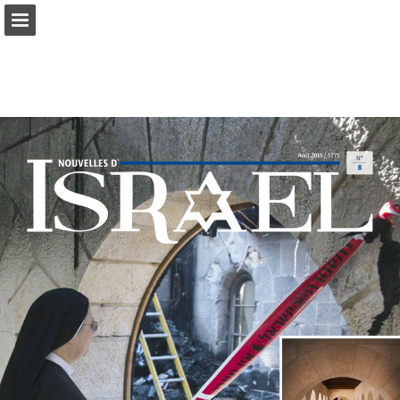
mnr.ch
Seitenübersicht
PDF herunterladen
Suchen
Datenschutzerklärung anzeigen
Publikation melden