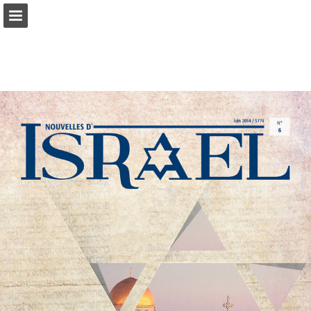
mnr.ch
Seitenübersicht
PDF herunterladen
Suchen
Datenschutzerklärung anzeigen
Publikation melden