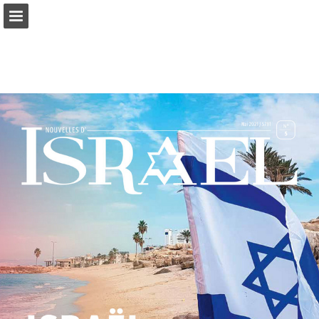
mnr.ch
Seitenübersicht
PDF herunterladen
Suchen
Datenschutzerklärung anzeigen
Publikation melden