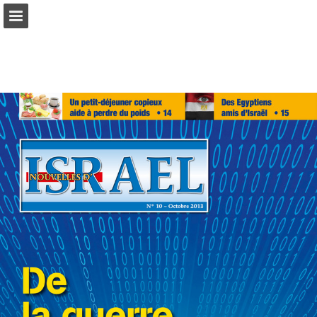
mnr.ch
Seitenübersicht
PDF herunterladen
Suchen
Datenschutzerklärung anzeigen
Publikation melden