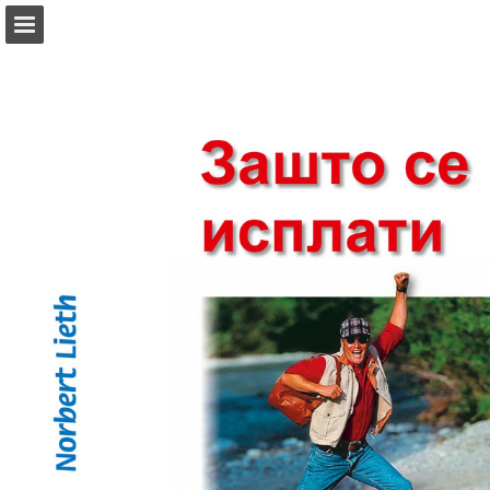
mnr.ch
Seitenübersicht
PDF herunterladen
Suchen
Datenschutzerklärung anzeigen
Publikation melden