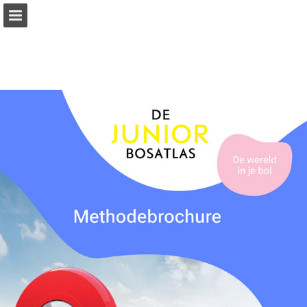
bosatlas.nl
Pagina overzicht
Volledig scherm
Download PDF
Zoeken