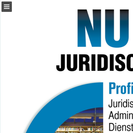
Pagina overzicht
Volledig scherm
Download PDF