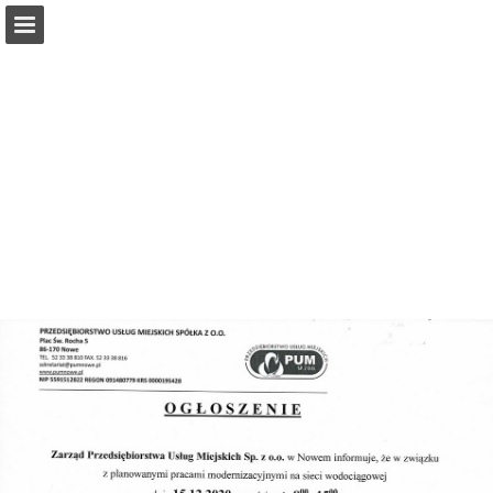
pumnowe.pl
Przegląd strony
Pobierz plik PDF
Publikacja raportu
Turn your PDFs into beautiful, online publications
for free.