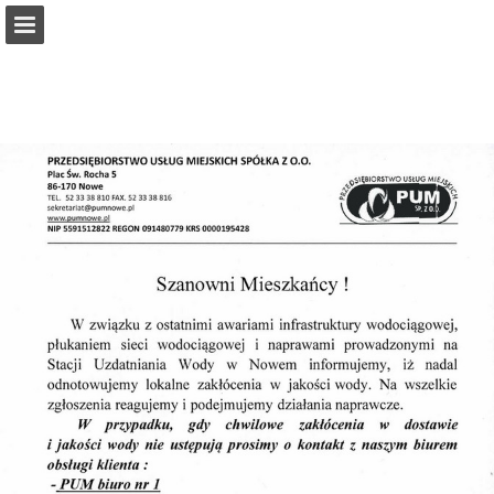
pumnowe.pl
Przegląd strony
Pobierz plik PDF
Publikacja raportu
Turn your PDFs into beautiful, online publications
for free.