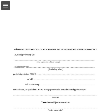
pumnowe.pl
Przegląd strony
Pobierz plik PDF
Publikacja raportu
Turn your PDFs into beautiful, online publications
for free.