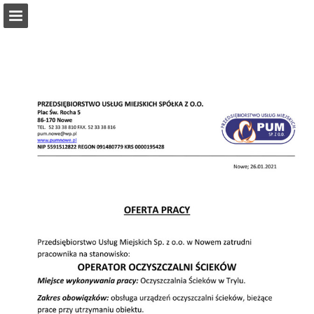
pumnowe.pl
Przegląd strony
Pobierz plik PDF
Publikacja raportu
Turn your PDFs into beautiful, online publications
for free.