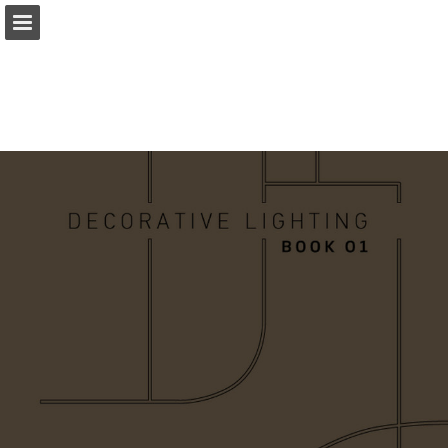
Aperçu des pages
Télécharger le PDF
Publication du rapport
Propulsé par Publitas