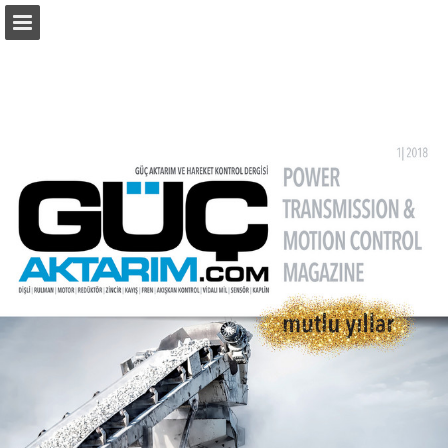
monetatanitim.com
Sayfa genel bakış
PDF Indir
Arama
Yayın Bildir