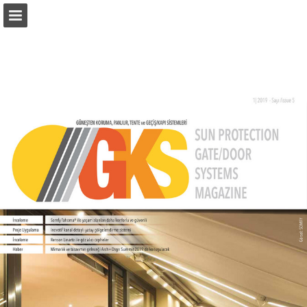
monetatanitim.com
Sayfa genel bakış
PDF Indir
Arama
Yayın Bildir