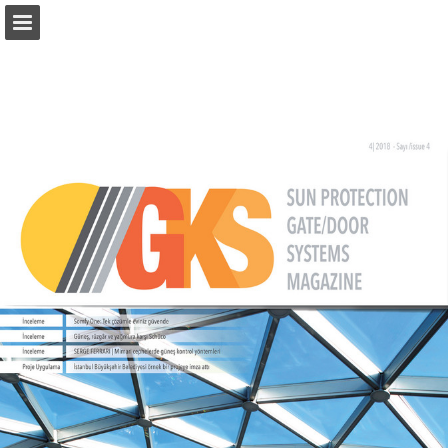
monetatanitim.com
Sayfa genel bakış
PDF Indir
Arama
Yayın Bildir