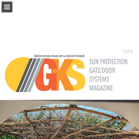
monetatanitim.com
Sayfa genel bakış
PDF Indir
Arama
Yayın Bildir