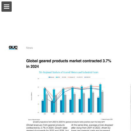
monetatanitim.com
Sayfa genel bakış
PDF Indir
Arama
Yayın Bildir