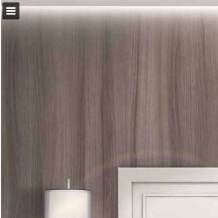
mueblessanfrancisco.es
Vista previa de páginas
Descargar PDF
Informe de publicación
Desarrollado por Publitas